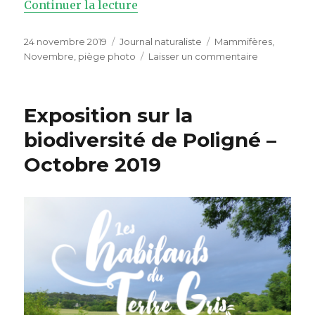
Continuer la lecture
de « Lièvre, renard et hérisson
Publié
24 novembre 2019
Catégories
Journal naturaliste
Étiquettes
Mammifères
,
le
Novembre
,
piège photo
Laisser un commentaire
sur
Lièvre,
renard
et
Exposition sur la
hérisson
(piège
biodiversité de Poligné –
photo)
Octobre 2019