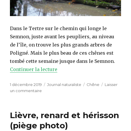
Dans le Tertre sur le chemin qui longe le
Semnon, juste avant les peupliers, au niveau
de l’île, on trouve les plus grands arbres de
Poligné. Mais le plus beau de ces chênes est
tombé cette semaine jusque dans le Semnon.
Continuer la lecture
de « Chute d’un des géants du 
Publié
1 décembre 2019
Catégories
Journal naturaliste
Étiquettes
Chêne
Laisser
le
un commentaire
sur
Chute
d’un
des
Lièvre, renard et hérisson
géants
du
(piège photo)
Tertre