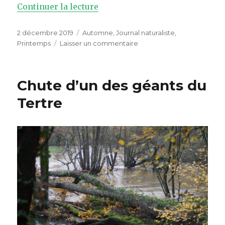
Continuer la lecture
de « L’Hibernie défeuillante, 
Publié
2 décembre 2019
Catégories
Automne
,
Journal naturaliste
,
le
Printemps
Laisser un commentaire
sur
L’Hibernie
défeuillante,
du
Chute d’un des géants du
printemps
à
Tertre
l’automne