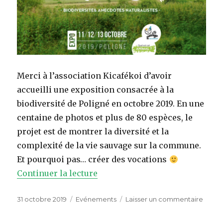
Merci à l’association Kicafékoi d’avoir
accueilli une exposition consacrée à la
biodiversité de Poligné en octobre 2019. En une
centaine de photos et plus de 80 espèces, le
projet est de montrer la diversité et la
complexité de la vie sauvage sur la commune.
Et pourquoi pas… créer des vocations
Continuer la lecture
de « Exposition sur la biodiver
Publié
31 octobre 2019
Catégories
Evénements
Laisser un commentaire
sur
le
Expos
sur